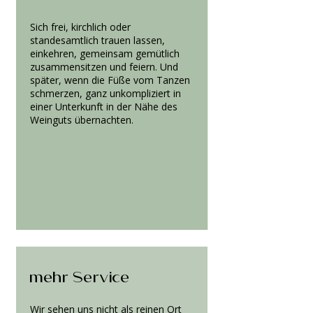
Sich frei, kirchlich oder
standesamtlich trauen lassen,
einkehren, gemeinsam gemütlich
zusammensitzen und feiern. Und
später, wenn die Füße vom Tanzen
schmerzen, ganz unkompliziert in
einer Unterkunft in der Nähe des
Weinguts übernachten.
mehr Service
Wir sehen uns nicht als reinen Ort