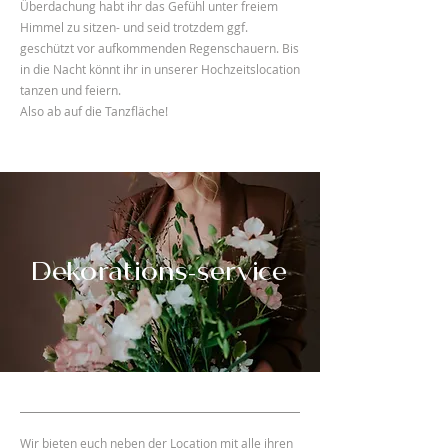
Überdachung habt ihr das Gefühl unter freiem
Himmel zu sitzen- und seid trotzdem ggf.
geschützt vor aufkommenden Regenschauern. Bis
in die Nacht könnt ihr in unserer Hochzeitslocation
tanzen und feiern.
Also ab auf die Tanzfläche!
Dekorations-service
Wir bieten euch neben der Location mit alle ihren