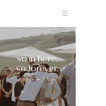
so in here.
so forever.
Heiraten im Weingut