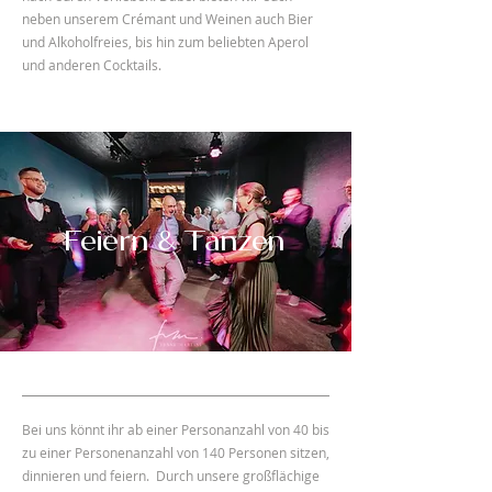
neben unserem Crémant und Weinen auch Bier
und Alkoholfreies, bis hin zum beliebten Aperol
und anderen Cocktails.
Feiern & Tanzen
Bei uns könnt ihr ab einer Personanzahl von 40 bis
zu einer Personenanzahl von 140 Personen sitzen,
dinnieren und feiern. Durch unsere großflächige