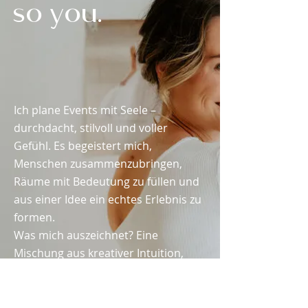
so you.
Ich plane Events mit Seele –
durchdacht, stilvoll und voller
Gefühl. Es begeistert mich,
Menschen zusammenzubringen,
Räume mit Bedeutung zu füllen und
aus einer Idee ein echtes Erlebnis zu
formen.
Was mich auszeichnet? Eine
Mischung aus kreativer Intuition,
strukturiertem Arbeiten und dem
Gespür dafür, was wirklich zählt.