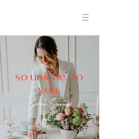
so unique. so
you.
Sarah Sonntag