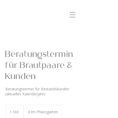
Beratungstermin
für Brautpaare &
Kunden
Beratungstermin für Bestandskunden
(aktuelles Kalenderjahr)
1 Std.
1
4 Im Pflanzgarten
S